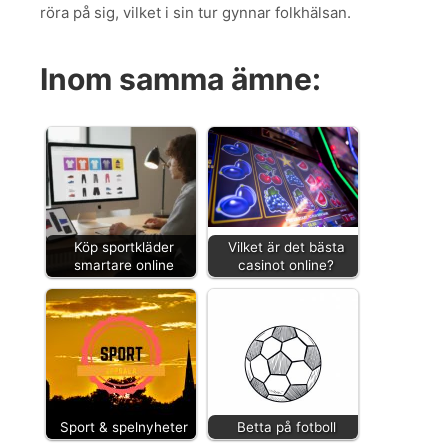
röra på sig, vilket i sin tur gynnar folkhälsan.
Inom samma ämne:
Köp sportkläder
Vilket är det bästa
smartare online
casinot online?
Sport & spelnyheter
Betta på fotboll